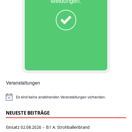
Meldungen.
Veranstaltungen
Es sind keine anstehenden Veranstaltungen vorhanden.
H
i
n
NEUESTE BEITRÄGE
w
e
i
Einsatz 02.08.2026 – B1 A: Strohballenbrand
s