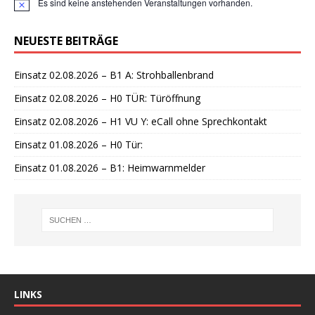
Es sind keine anstehenden Veranstaltungen vorhanden.
H
i
n
NEUESTE BEITRÄGE
w
e
i
Einsatz 02.08.2026 – B1 A: Strohballenbrand
s
Einsatz 02.08.2026 – H0 TÜR: Türöffnung
Einsatz 02.08.2026 – H1 VU Y: eCall ohne Sprechkontakt
Einsatz 01.08.2026 – H0 Tür:
Einsatz 01.08.2026 – B1: Heimwarnmelder
LINKS