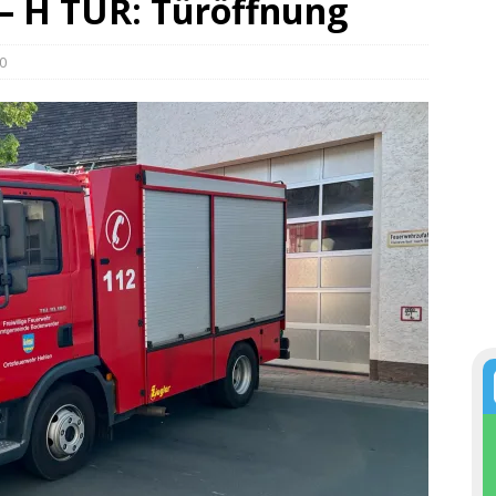
 – H TÜR: Türöffnung
0