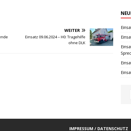
i
n
w
NEU
e
i
s
Einsa
WEITER
Einsa
fende
Einsatz 09.06.2024 – H0: Tragehilfe
ohne DLK
Einsa
Spre
Einsa
Einsa
IMPRESSUM / DATENSCHUTZ