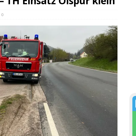
– TH Einsatz Ölspur klein
0