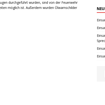
i
zeugen durchgeführt wurden, sind von der Feuerwehr
n
eiten möglich ist. Außerdem wurden Ölwarnschilder
w
NEU
e
i
s
Einsa
Einsa
Einsa
Spre
Einsa
Einsa