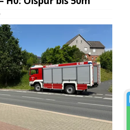
 – H0: Ölspur bis 50m
0