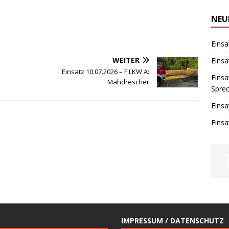
i
n
w
NEU
e
i
s
Einsa
WEITER
Einsa
Einsatz 10.07.2026 – F LKW A:
Einsa
Mähdrescher
Spre
Einsa
Einsa
IMPRESSUM / DATENSCHUTZ