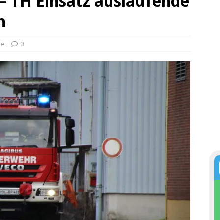
 – TH Einsatz auslaufende
n
ze
0