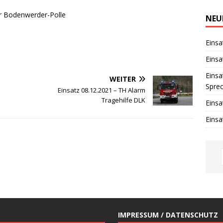
i
n
r Bodenwerder-Polle
w
NEU
e
i
s
Einsa
Einsa
Einsa
WEITER
Spre
Einsatz 08.12.2021 – TH Alarm
Tragehilfe DLK
Einsa
Einsa
IMPRESSUM / DATENSCHUTZ