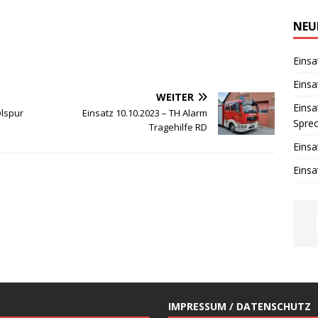
i
n
w
NEU
e
i
s
Einsa
Einsa
WEITER
Einsa
Ölspur
Einsatz 10.10.2023 – TH Alarm
Spre
Tragehilfe RD
Einsa
Einsa
IMPRESSUM / DATENSCHUTZ