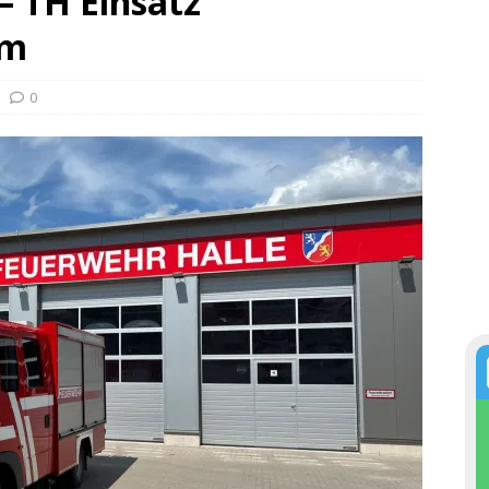
 – TH Einsatz
um
0