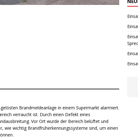
w
NEU
e
i
s
Einsa
Einsa
Einsa
Spre
Einsa
Einsa
usgelösten Brandmeldeanlage in einem Supermarkt alarmiert.
Bereich verraucht ist. Durch einen Defekt eines
dausbreitung. Vor Ort wurde der Bereich belüftet und
eder, wie wichtig Brandfrüherkennungssysteme sind, um einen
können.