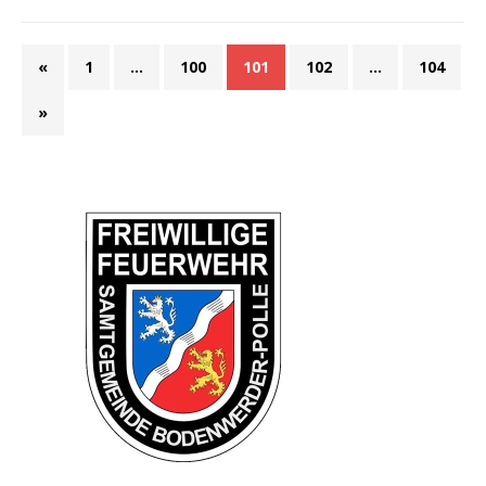
«
1
…
100
101
102
…
104
»