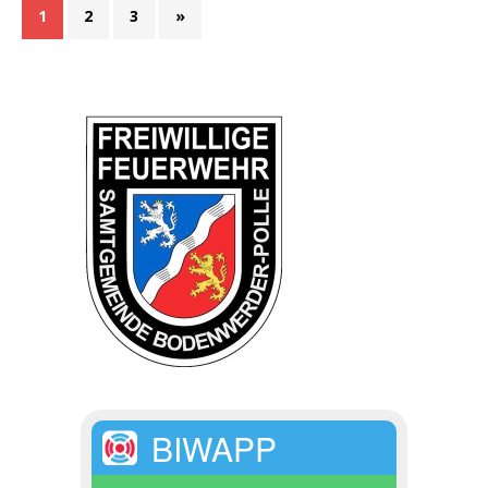
1
2
3
»
BIWAPP