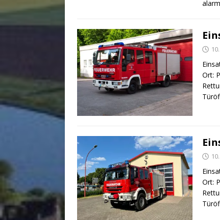
alarm
Ein
10.
Einsa
Ort: 
Rettu
Türöf
Ein
10.
Einsa
Ort: 
Rettu
Türöf