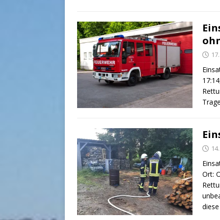
Ein
oh
17.
Einsa
17:14
Rettu
Trage
Ein
14.
Einsa
Ort: 
Rettu
unbea
diese