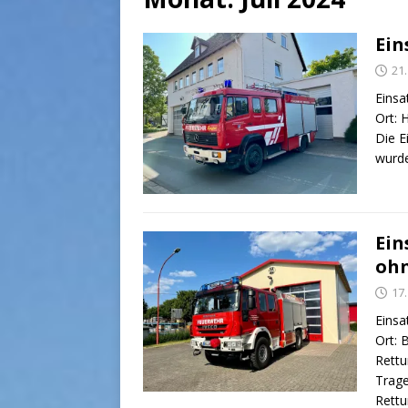
Ein
21.
Einsa
Ort: 
Die E
wurde
Ein
oh
17.
Einsa
Ort: 
Rettu
Trage
Rett