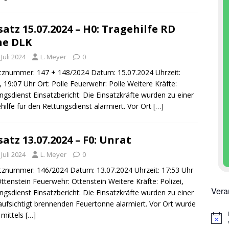
satz 15.07.2024 – H0: Tragehilfe RD
ne DLK
 Juli 2024
L. Meyer
0
tznummer: 147 + 148/2024 Datum: 15.07.2024 Uhrzeit:
, 19:07 Uhr Ort: Polle Feuerwehr: Polle Weitere Kräfte:
ngsdienst Einsatzbericht: Die Einsatzkräfte wurden zu einer
hilfe für den Rettungsdienst alarmiert. Vor Ort
[…]
satz 13.07.2024 – F0: Unrat
 Juli 2024
L. Meyer
0
tznummer: 146/2024 Datum: 13.07.2024 Uhrzeit: 17:53 Uhr
Ottenstein Feuerwehr: Ottenstein Weitere Kräfte: Polizei,
Vera
ngsdienst Einsatzbericht: Die Einsatzkräfte wurden zu einer
ufsichtigt brennenden Feuertonne alarmiert. Vor Ort wurde
 mittels
[…]
H