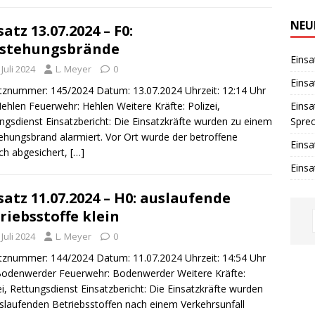
i
n
w
NEU
satz 13.07.2024 – F0:
e
i
tstehungsbrände
s
Einsa
 Juli 2024
L. Meyer
0
Einsa
tznummer: 145/2024 Datum: 13.07.2024 Uhrzeit: 12:14 Uhr
Hehlen Feuerwehr: Hehlen Weitere Kräfte: Polizei,
Einsa
ngsdienst Einsatzbericht: Die Einsatzkräfte wurden zu einem
Spre
ehungsbrand alarmiert. Vor Ort wurde der betroffene
Einsa
ch abgesichert,
[…]
Einsa
satz 11.07.2024 – H0: auslaufende
riebsstoffe klein
 Juli 2024
L. Meyer
0
tznummer: 144/2024 Datum: 11.07.2024 Uhrzeit: 14:54 Uhr
Bodenwerder Feuerwehr: Bodenwerder Weitere Kräfte:
ei, Rettungsdienst Einsatzbericht: Die Einsatzkräfte wurden
slaufenden Betriebsstoffen nach einem Verkehrsunfall