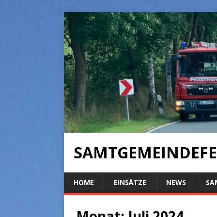
SAMTGEMEINDEFE
HOME
EINSÄTZE
NEWS
SA
Monat:
Juli 2024