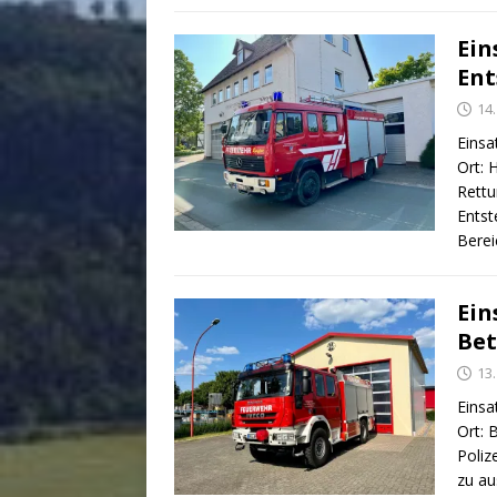
Ein
En
14.
Einsa
Ort: 
Rettu
Entst
Berei
Ein
Bet
13.
Einsa
Ort: 
Poliz
zu au