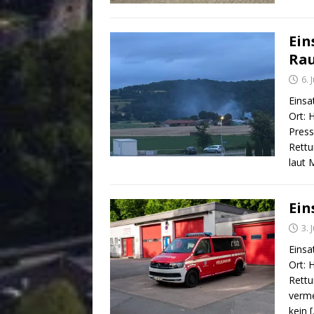
Ein
Ra
6. 
Einsa
Ort: 
Press
Rettu
laut 
Ein
3. 
Einsa
Ort: 
Rettu
verme
kein